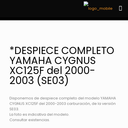
*DESPIECE COMPLETO
YAMAHA CYGNUS
XC125F del 2000-
2003 (SE03)
Disponemos de despiece completo del modelo YAMAHA
CYGNUS XC125F del 2000-2003 carburación, de la versión
SE03.
La foto es indicativa del modelo.
Consultar existencias.