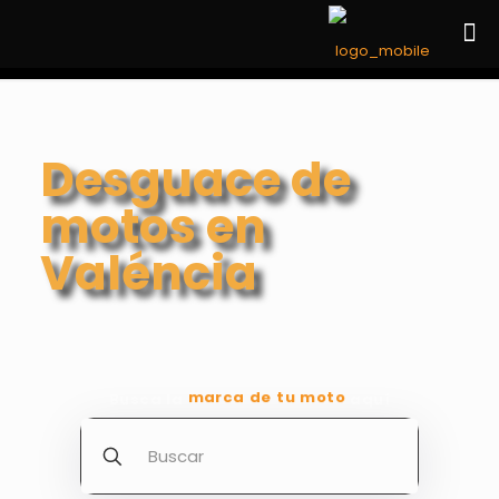
Desguace de
motos en
Valéncia
marca de tu moto
Busca la
aquí