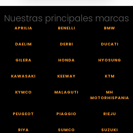
Nuestras principales marcas
APRILIA
BENELLI
BMW
DAELIM
DERBI
DUCATI
GILERA
HONDA
HYOSUNG
KAWASAKI
KEEWAY
KTM
KYMCO
MALAGUTI
MH
MOTORHISPANIA
PEUGEOT
PIAGGIO
RIEJU
RIYA
SUMCO
SUZUKI