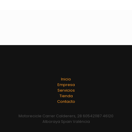
Inicio
Empresa
Servicios
Tienda
Contacto
Motorecicle Carrer Calderers, 28 605421187 46120
Alboraya Spain València