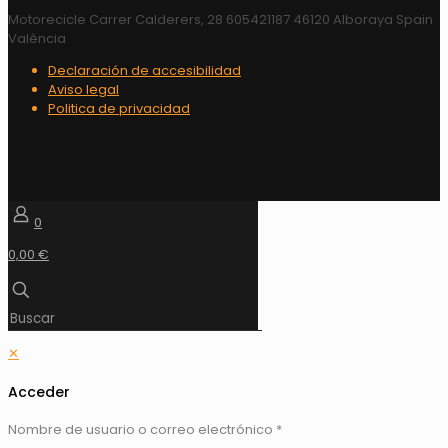
Motorecicle Carrer Calderers, 28 605421187 46120 Alboraya Spain
València
Declaración de accesibilidad
Aviso legal
Politica de privacidad
0
0,00 €
✕
Acceder
Nombre de usuario o correo electrónico
*