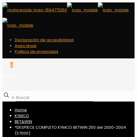
Declaración de accesibilidad
Aviso legal
Politica de privacidad
0
0,00 €
✕
Home
KYMCO
BET&WIN
*DESPIECE COMPLETO KYMCO BETWIN 250 del 2000-2004
(S7000)