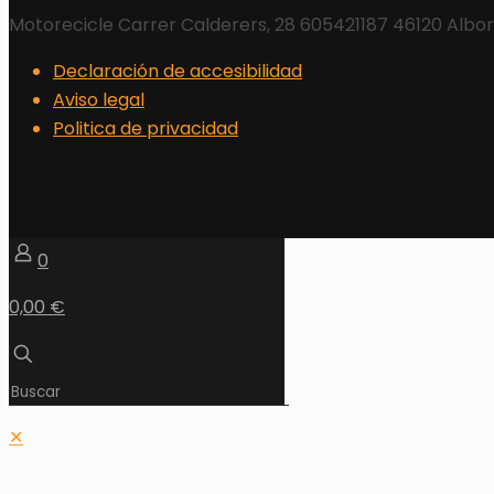
Motorecicle Carrer Calderers, 28 605421187 46120 Albo
Declaración de accesibilidad
Aviso legal
Politica de privacidad
0
0,00 €
✕