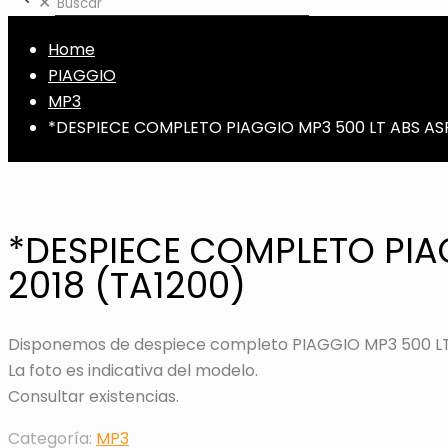
✕
Home
PIAGGIO
MP3
*DESPIECE COMPLETO PIAGGIO MP3 500 LT ABS ASR 
*DESPIECE COMPLETO PIAG
2018 (TA1200)
Disponemos de despiece completo PIAGGIO MP3 500 LT A
La foto es indicativa del modelo.
Consultar existencias.
Categoría:
MP3