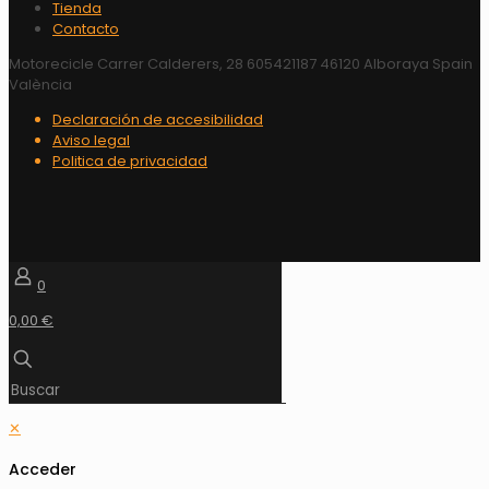
Tienda
Contacto
Motorecicle Carrer Calderers, 28 605421187 46120 Alboraya Spain
València
Declaración de accesibilidad
Aviso legal
Politica de privacidad
0
0,00 €
✕
Acceder