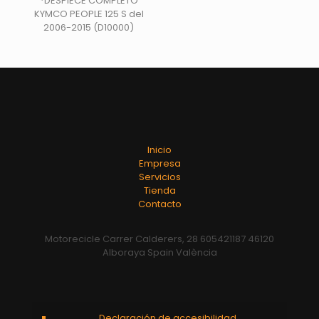
*DESPIECE COMPLETO
KYMCO PEOPLE 125 S del
2006-2015 (D10000)
Inicio
Empresa
Servicios
Tienda
Contacto
Motorecicle Carrer Calderers, 28 605421187 46120
Alboraya Spain València
Declaración de accesibilidad