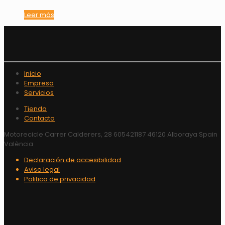
Leer más
Inicio
Empresa
Servicios
Tienda
Contacto
Motorecicle Carrer Calderers, 28 605421187 46120 Alboraya Spain
València
Declaración de accesibilidad
Aviso legal
Politica de privacidad