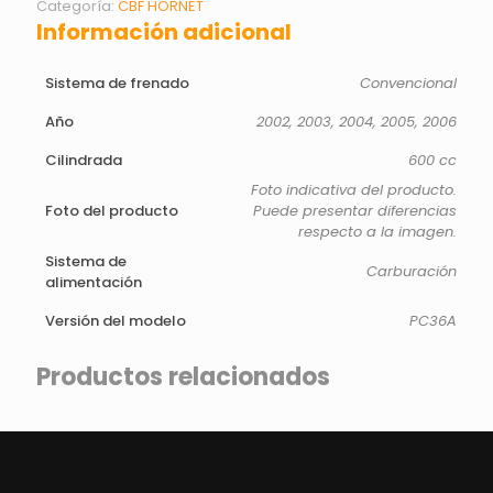
Categoría:
CBF HORNET
Información adicional
Sistema de frenado
Convencional
Año
2002, 2003, 2004, 2005, 2006
Cilindrada
600 cc
Foto indicativa del producto.
Foto del producto
Puede presentar diferencias
respecto a la imagen.
Sistema de
Carburación
alimentación
Versión del modelo
PC36A
Productos relacionados