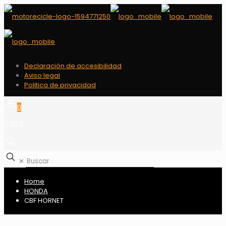
Declaración de accesibilidad
Aviso legal
Politica de privacidad
0
0,00 €
✕
Home
HONDA
CBF HORNET