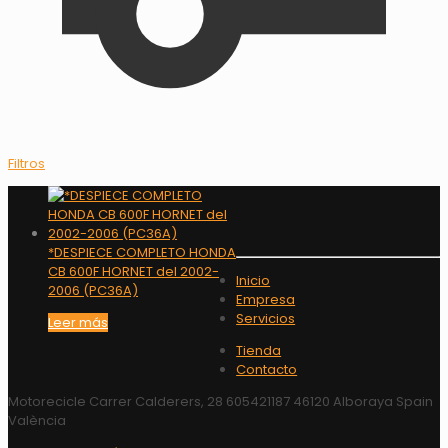
Filtros
*DESPIECE COMPLETO HONDA
CB 600F HORNET del 2002-
Inicio
2006 (PC36A)
Empresa
Servicios
Leer más
Tienda
Contacto
Motorecicle Carrer Calderers, 28 605421187 46120 Alboraya Spain
València