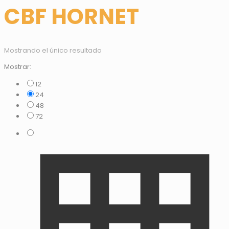
CBF HORNET
Mostrando el único resultado
Mostrar:
12
24
48
72