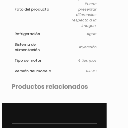
Puede
Foto del producto
presentar
diferencias
respecto a la
imagen.
Refrigeración
Agua
Sistema de
Inyección
alimentación
Tipo de motor
4 tiempos
Versión del modelo
RJ19G
Productos relacionados