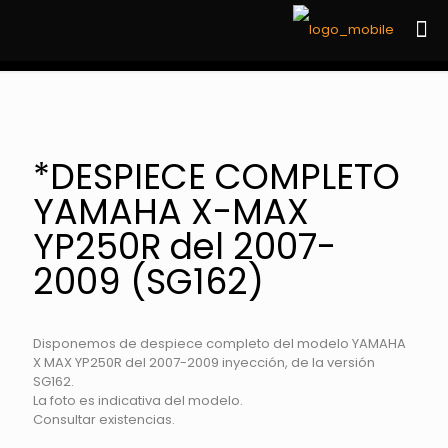
*DESPIECE COMPLETO
YAMAHA X-MAX
YP250R del 2007-
2009 (SG162)
Disponemos de despiece completo del modelo YAMAHA
X MAX YP250R del 2007-2009 inyección, de la versión
SG162.
La foto es indicativa del modelo.
Consultar existencias.