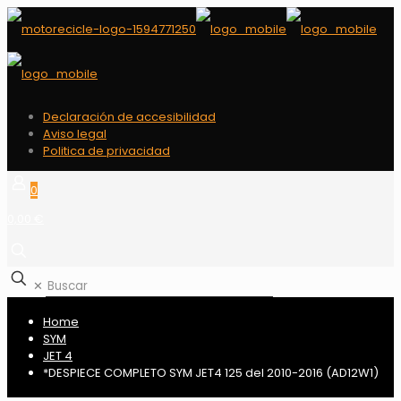
Declaración de accesibilidad
Aviso legal
Politica de privacidad
0
0,00 €
✕
Home
SYM
JET 4
*DESPIECE COMPLETO SYM JET4 125 del 2010-2016 (AD12W1)