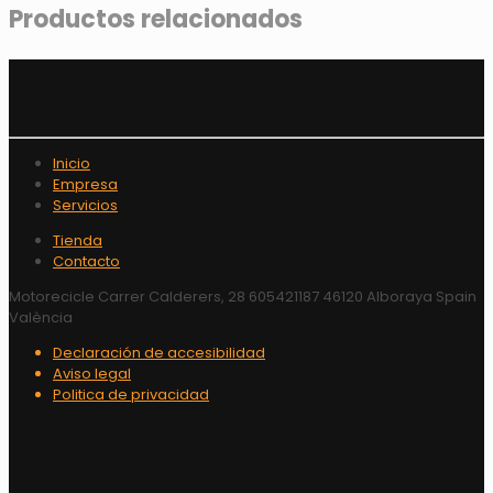
Productos relacionados
Inicio
Empresa
Servicios
Tienda
Contacto
Motorecicle Carrer Calderers, 28 605421187 46120 Alboraya Spain
València
Declaración de accesibilidad
Aviso legal
Politica de privacidad