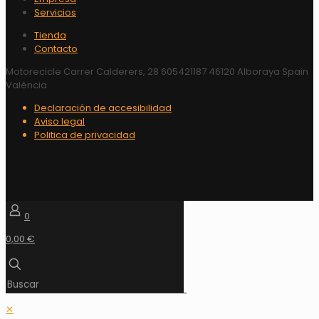
Servicios
Tienda
Contacto
Motorecicle Carrer Calderers, 28 605421187 46120 Alboraya Spain
València
Declaración de accesibilidad
Aviso legal
Politica de privacidad
0
0,00 €
✕