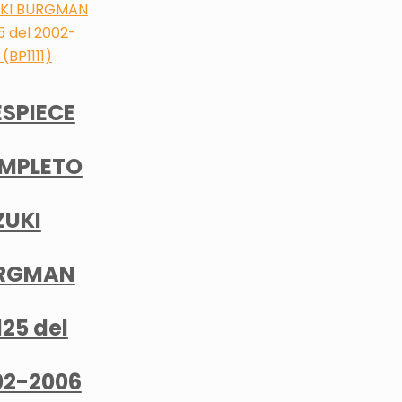
ESPIECE
MPLETO
ZUKI
RGMAN
25 del
02-2006