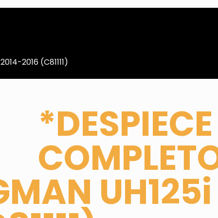
014-2016 (C81111)
*DESPIECE
COMPLET
GMAN UH125i 