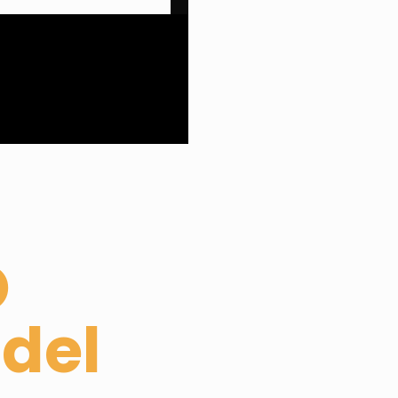
O
del