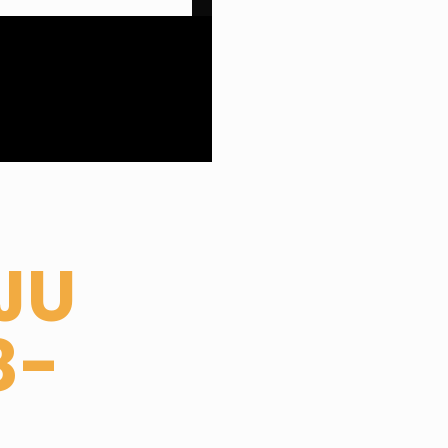
JU
8-