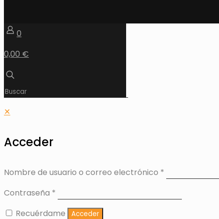
0
0,00 €
✕
Acceder
Nombre de usuario o correo electrónico
*
Contraseña
*
Recuérdame
Acceder