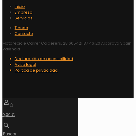
Inicio
Empresa
Servicios
Tienda
Contacto
Motorecicle Carrer Calderers, 28 605421187 46120 Alboraya Spain
València
Declaración de accesibilidad
Aviso legal
Politica de privacidad
0
0,00 €