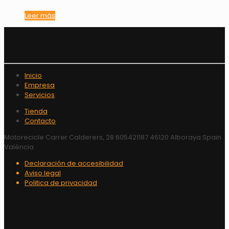
Leer más
Inicio
Empresa
Servicios
Tienda
Contacto
Motorecicle Carrer Calderers, 28 605421187 46120 Alboraya Spain
València
Declaración de accesibilidad
Aviso legal
Politica de privacidad