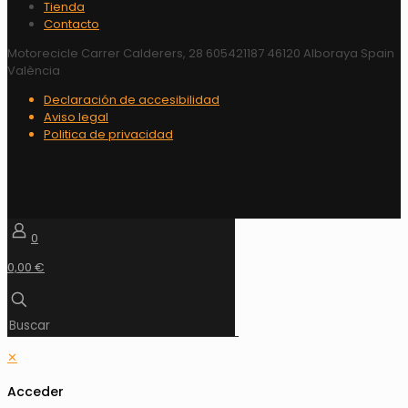
Tienda
Contacto
Motorecicle Carrer Calderers, 28 605421187 46120 Alboraya Spain
València
Declaración de accesibilidad
Aviso legal
Politica de privacidad
0
0,00 €
✕
Acceder