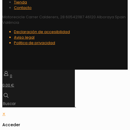
Tienda
Contacto
Motorecicle Carrer Calderers, 28 605421187 46120 Alboraya Spain
València
Declaración de accesibilidad
Aviso legal
Politica de privacidad
0
0,00 €
✕
Acceder