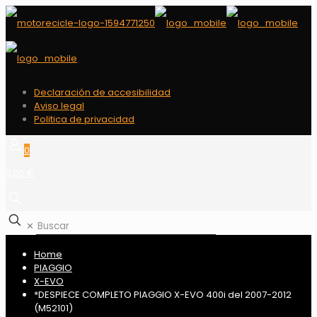
Declaración de accesibilidad
Aviso legal
Politica de privacidad
0
0,00 €
✕
Home
PIAGGIO
X-EVO
*DESPIECE COMPLETO PIAGGIO X-EVO 400i del 2007-2012
(M52101)