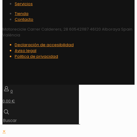
Servicios
Tienda
Contacto
Motorecicle Carrer Calderers, 28 605421187 46120 Alboraya Spain
València
Declaración de accesibilidad
Aviso legal
Politica de privacidad
0
0,00 €
✕