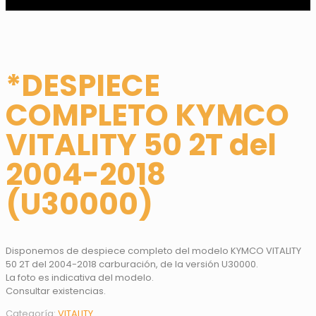
*DESPIECE
COMPLETO KYMCO
VITALITY 50 2T del
2004-2018
(U30000)
Disponemos de despiece completo del modelo KYMCO VITALITY
50 2T del 2004-2018 carburación, de la versión U30000.
La foto es indicativa del modelo.
Consultar existencias.
Categoría:
VITALITY