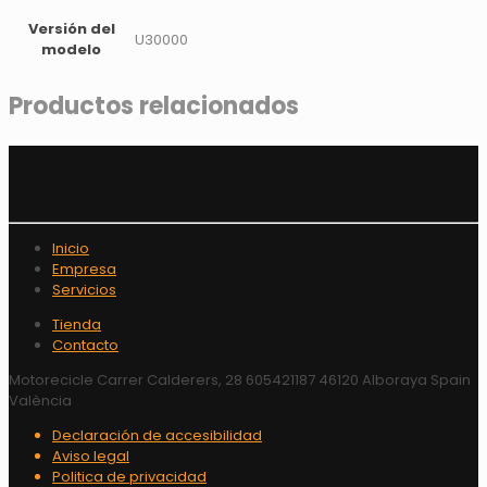
Versión del
U30000
modelo
Productos relacionados
Inicio
Empresa
Servicios
Tienda
Contacto
Motorecicle Carrer Calderers, 28 605421187 46120 Alboraya Spain
València
Declaración de accesibilidad
Aviso legal
Politica de privacidad