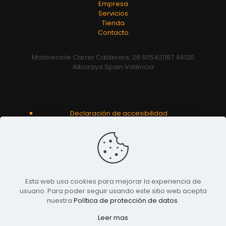
Empresa
Servicios
Tienda
Contacto
Motorecicle Carrer Calderers, 28 605421187 46120
Alboraya Spain València
Declaración de accesibilidad
Aviso legal
Politica de privacidad
Esta web usa cookies para mejorar la experiencia de
usuario. Para poder seguir usando este sitio web acepta
nuestra
Política de protección de datos
.
Leer mas