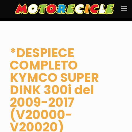
*DESPIECE
COMPLETO
KYMCO SUPER
DINK 300i del
2009-2017
(V20000-
V20020)