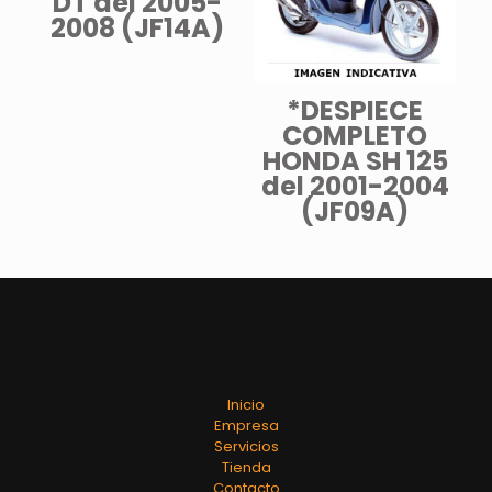
DT del 2005-
2008 (JF14A)
*DESPIECE
COMPLETO
HONDA SH 125
del 2001-2004
(JF09A)
Inicio
Empresa
Servicios
Tienda
Contacto