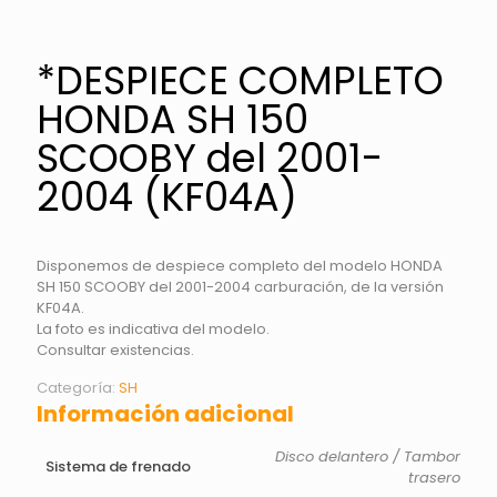
*DESPIECE COMPLETO
HONDA SH 150
SCOOBY del 2001-
2004 (KF04A)
Disponemos de despiece completo del modelo HONDA
SH 150 SCOOBY del 2001-2004 carburación, de la versión
KF04A.
La foto es indicativa del modelo.
Consultar existencias.
Categoría:
SH
Información adicional
Disco delantero / Tambor
Sistema de frenado
trasero