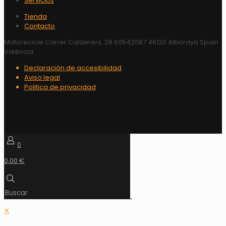
Servicios
Tienda
Contacto
Motorecicle Carrer Calderers, 28 605421187 46120 Alboraya Spain
València
Declaración de accesibilidad
Aviso legal
Politica de privacidad
0
0,00 €
✕