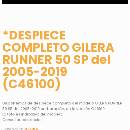
*DESPIECE
COMPLETO GILERA
RUNNER 50 SP del
2005-2019
(C46100)
Disponemos de despiece completo del modelo GILERA RUNNER
50 SP del 2005-2019 carburación, de la versión C46100.
La foto es indicativa del modelo.
Consultar existencias.
Categoría:
RUNNER