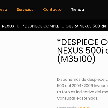
resa
Servicios
Contacto
Tienda
NEXUS
*DESPIECE COMPLETO GILERA NEXUS 500i del
*DESPIECE 
NEXUS 500i 
(M35100)
Disponemos de despiece c
500 del 2004-2006 inyecció
La foto es indicativa del m
Consultar existencias.