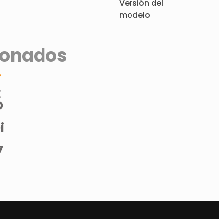
Versión del
modelo
ionados
E
O
i
7
)