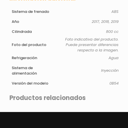
Sistema de frenado
ABS
Año
2017, 2018, 2019
Cilindrada
800 cc
Foto indicativa del producto.
Foto del producto
Puede presentar diferencias
respecto a la imagen.
Refrigeración
Agua
Sistema de
Inyección
alimentación
Versión del modelo
0B54
Productos relacionados