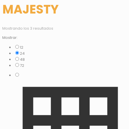
MAJESTY
Mostrando los 3 resultados
Mostrar:
12
24
48
72