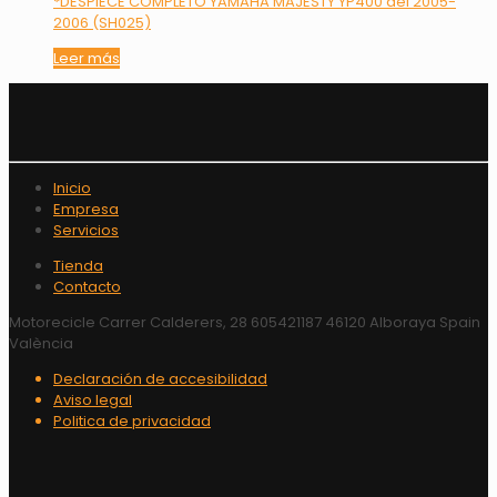
*DESPIECE COMPLETO YAMAHA MAJESTY YP400 del 2005-
2006 (SH025)
Leer más
Inicio
Empresa
Servicios
Tienda
Contacto
Motorecicle Carrer Calderers, 28 605421187 46120 Alboraya Spain
València
Declaración de accesibilidad
Aviso legal
Politica de privacidad