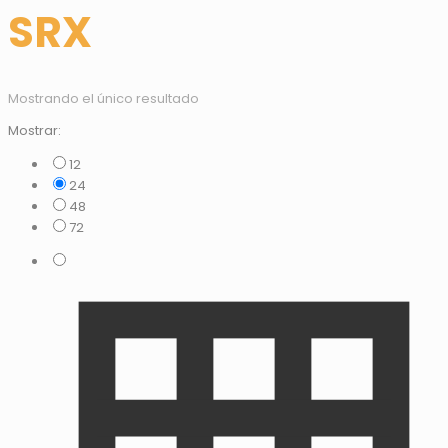
SRX
Mostrando el único resultado
Mostrar:
12
24
48
72