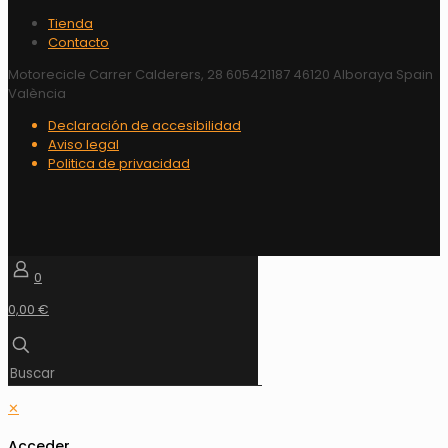
Tienda
Contacto
Motorecicle Carrer Calderers, 28 605421187 46120 Alboraya Spain
València
Declaración de accesibilidad
Aviso legal
Politica de privacidad
0
0,00 €
✕
Acceder