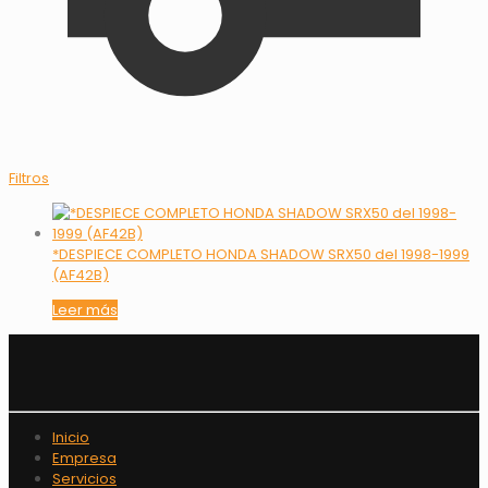
Filtros
*DESPIECE COMPLETO HONDA SHADOW SRX50 del 1998-1999
(AF42B)
Leer más
Inicio
Empresa
Servicios