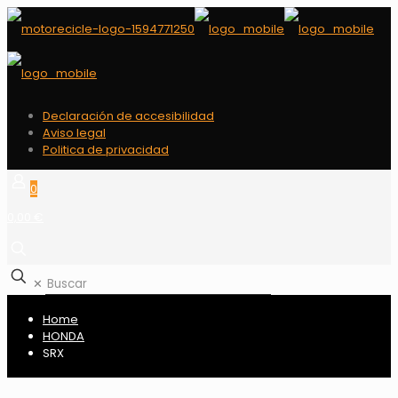
Declaración de accesibilidad
Aviso legal
Politica de privacidad
0
0,00 €
✕
Home
HONDA
SRX