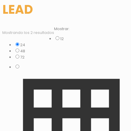
LEAD
Mostrar:
Mostrando los 2 resultados
12
24
48
72