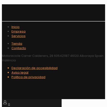
Inicio
Empresa
Servicios
Tienda
Contacto
Motorecicle Carrer Calderers, 28 605421187 46120 Alboraya Spain
València
Declaración de accesibilidad
Aviso legal
Politica de privacidad
0