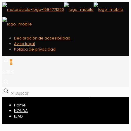
Declaración de accesibilidad
Aviso legal
Politica de privacidad
0
0,00 €
✕
Home
HONDA
LEAD